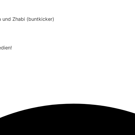
a und Zhabi (buntkicker)
edien!