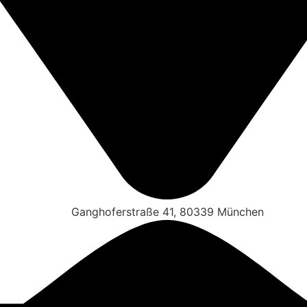
Ganghoferstraße 41, 80339 München