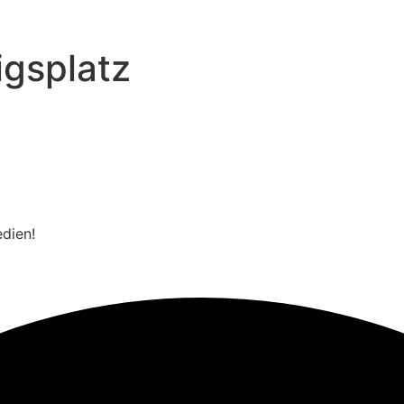
gsplatz
edien!