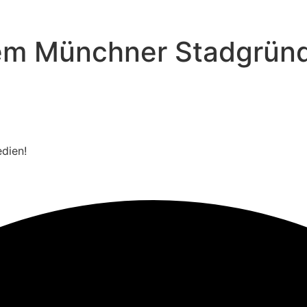
 dem Münchner Stadgrün
edien!