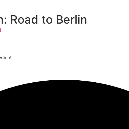
: Road to Berlin
l
edien!