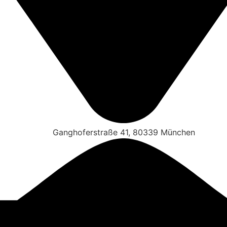
Ganghoferstraße 41, 80339 München