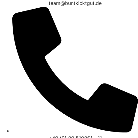
team@buntkicktgut.de
+49 (0) 89 510861 - 11