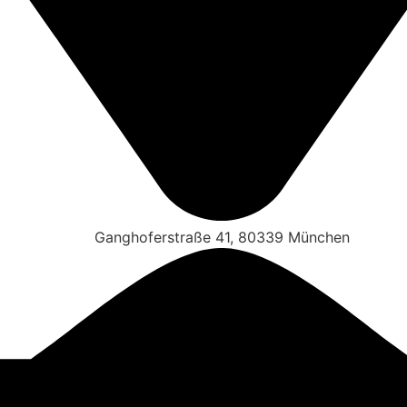
Ganghoferstraße 41, 80339 München