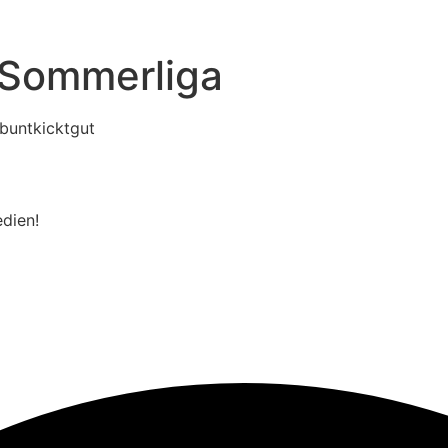
 Sommerliga
buntkicktgut
edien!