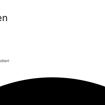
en
edien!