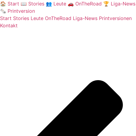
Skip
🏠
Start
📖
Stories
👥
Leute
🚗
OnTheRoad
🏆
Liga-News
to
🗞️
Printversion
content
Start
Stories
Leute
OnTheRoad
Liga-News
Printversionen
Kontakt