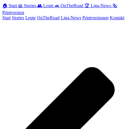
Skip
🏠
Start
📖
Stories
👥
Leute
🚗
OnTheRoad
🏆
Liga-News
🗞️
to
Printversion
content
Start
Stories
Leute
OnTheRoad
Liga-News
Printversionen
Kontakt