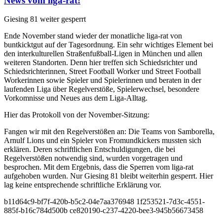
News vom liga-rat!
Giesing 81 weiter gesperrt
Ende November stand wieder der monatliche liga-rat von
buntkicktgut auf der Tagesordnung. Ein sehr wichtiges Element bei
den interkulturellen Straßenfußball-Ligen in München und allen
weiteren Standorten. Denn hier treffen sich Schiedsrichter und
Schiedsrichterinnen, Street Football Worker und Street Football
Workerinnen sowie Spieler und Spielerinnen und beraten in der
laufenden Liga über Regelverstöße, Spielerwechsel, besondere
Vorkomnisse und Neues aus dem Liga-Alltag.
Hier das Protokoll von der November-Sitzung:
Fangen wir mit den Regelverstößen an: Die Teams von Samborella,
Arnulf Lions und ein Spieler von Fromundkickers mussten sich
erklären. Deren schriftlichen Entschuldigungen, die bei
Regelverstößen notwendig sind, wurden vorgetragen und
besprochen. Mit dem Ergebnis, dass die Sperren vom liga-rat
aufgehoben wurden. Nur Giesing 81 bleibt weiterhin gesperrt. Hier
lag keine entsprechende schriftliche Erklärung vor.
b11d64c9-bf7f-420b-b5c2-04e7aa376948 1f253521-7d3c-4551-
885f-b16c784d500b ce820190-c237-4220-bee3-945b56673458