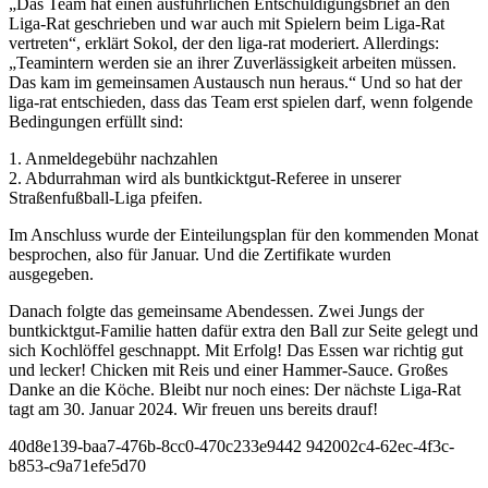
„Das Team hat einen ausführlichen Entschuldigungsbrief an den
Liga-Rat geschrieben und war auch mit Spielern beim Liga-Rat
vertreten“, erklärt Sokol, der den liga-rat moderiert. Allerdings:
„Teamintern werden sie an ihrer Zuverlässigkeit arbeiten müssen.
Das kam im gemeinsamen Austausch nun heraus.“ Und so hat der
liga-rat entschieden, dass das Team erst spielen darf, wenn folgende
Bedingungen erfüllt sind:
1. Anmeldegebühr nachzahlen
2. Abdurrahman wird als buntkicktgut-Referee in unserer
Straßenfußball-Liga pfeifen.
Im Anschluss wurde der Einteilungsplan für den kommenden Monat
besprochen, also für Januar. Und die Zertifikate wurden
ausgegeben.
Danach folgte das gemeinsame Abendessen. Zwei Jungs der
buntkicktgut-Familie hatten dafür extra den Ball zur Seite gelegt und
sich Kochlöffel geschnappt. Mit Erfolg! Das Essen war richtig gut
und lecker! Chicken mit Reis und einer Hammer-Sauce. Großes
Danke an die Köche. Bleibt nur noch eines: Der nächste Liga-Rat
tagt am 30. Januar 2024. Wir freuen uns bereits drauf!
40d8e139-baa7-476b-8cc0-470c233e9442 942002c4-62ec-4f3c-
b853-c9a71efe5d70