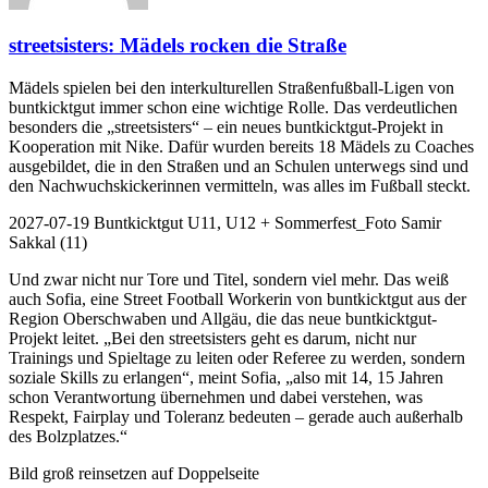
streetsisters: Mädels rocken die Straße
Mädels spielen bei den interkulturellen Straßenfußball-Ligen von
buntkicktgut immer schon eine wichtige Rolle. Das verdeutlichen
besonders die „streetsisters“ – ein neues buntkicktgut-Projekt in
Kooperation mit Nike. Dafür wurden bereits 18 Mädels zu Coaches
ausgebildet, die in den Straßen und an Schulen unterwegs sind und
den Nachwuchskickerinnen vermitteln, was alles im Fußball steckt.
2027-07-19 Buntkicktgut U11, U12 + Sommerfest_Foto Samir
Sakkal (11)
Und zwar nicht nur Tore und Titel, sondern viel mehr. Das weiß
auch Sofia, eine Street Football Workerin von buntkicktgut aus der
Region Oberschwaben und Allgäu, die das neue buntkicktgut-
Projekt leitet. „Bei den streetsisters geht es darum, nicht nur
Trainings und Spieltage zu leiten oder Referee zu werden, sondern
soziale Skills zu erlangen“, meint Sofia, „also mit 14, 15 Jahren
schon Verantwortung übernehmen und dabei verstehen, was
Respekt, Fairplay und Toleranz bedeuten – gerade auch außerhalb
des Bolzplatzes.“
Bild groß reinsetzen auf Doppelseite