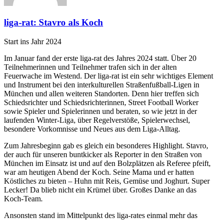
liga-rat: Stavro als Koch
Start ins Jahr 2024
Im Januar fand der erste liga-rat des Jahres 2024 statt. Über 20
Teilnehmerinnen und Teilnehmer trafen sich in der alten
Feuerwache im Westend. Der liga-rat ist ein sehr wichtiges Element
und Instrument bei den interkulturellen Straßenfußball-Ligen in
München und allen weiteren Standorten. Denn hier treffen sich
Schiedsrichter und Schiedsrichterinnen, Street Football Worker
sowie Spieler und Spielerinnen und beraten, so wie jetzt in der
laufenden Winter-Liga, über Regelverstöße, Spielerwechsel,
besondere Vorkomnisse und Neues aus dem Liga-Alltag.
Zum Jahresbeginn gab es gleich ein besonderes Highlight. Stavro,
der auch für unseren buntkicker als Reporter in den Straßen von
München im Einsatz ist und auf den Bolzplätzen als Referee pfeift,
war am heutigen Abend der Koch. Seine Mama und er hatten
Köstliches zu bieten – Huhn mit Reis, Gemüse und Joghurt. Super
Lecker! Da blieb nicht ein Krümel über. Großes Danke an das
Koch-Team.
Ansonsten stand im Mittelpunkt des liga-rates einmal mehr das