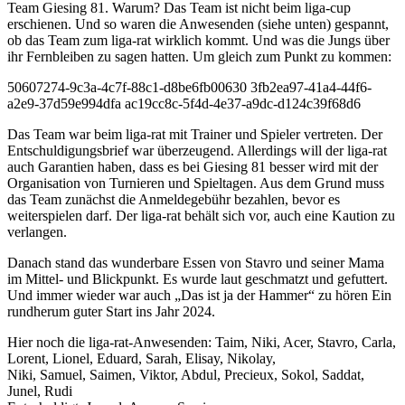
Team Giesing 81. Warum? Das Team ist nicht beim liga-cup
erschienen. Und so waren die Anwesenden (siehe unten) gespannt,
ob das Team zum liga-rat wirklich kommt. Und was die Jungs über
ihr Fernbleiben zu sagen hatten. Um gleich zum Punkt zu kommen:
50607274-9c3a-4c7f-88c1-d8be6fb00630 3fb2ea97-41a4-44f6-
a2e9-37d59e994dfa ac19cc8c-5f4d-4e37-a9dc-d124c39f68d6
Das Team war beim liga-rat mit Trainer und Spieler vertreten. Der
Entschuldigungsbrief war überzeugend. Allerdings will der liga-rat
auch Garantien haben, dass es bei Giesing 81 besser wird mit der
Organisation von Turnieren und Spieltagen. Aus dem Grund muss
das Team zunächst die Anmeldegebühr bezahlen, bevor es
weiterspielen darf. Der liga-rat behält sich vor, auch eine Kaution zu
verlangen.
Danach stand das wunderbare Essen von Stavro und seiner Mama
im Mittel- und Blickpunkt. Es wurde laut geschmatzt und gefuttert.
Und immer wieder war auch „Das ist ja der Hammer“ zu hören Ein
rundherum guter Start ins Jahr 2024.
Hier noch die liga-rat-Anwesenden: Taim, Niki, Acer, Stavro, Carla,
Lorent, Lionel, Eduard, Sarah, Elisay, Nikolay,
Niki, Samuel, Saimen, Viktor, Abdul, Precieux, Sokol, Saddat,
Junel, Rudi