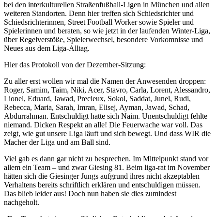
bei den interkulturellen Straßenfußball-Ligen in München und allen
weiteren Standorten. Denn hier treffen sich Schiedsrichter und
Schiedsrichterinnen, Street Football Worker sowie Spieler und
Spielerinnen und beraten, so wie jetzt in der laufenden Winter-Liga,
über Regelverstöße, Spielerwechsel, besondere Vorkomnisse und
Neues aus dem Liga-Alltag.
Hier das Protokoll von der Dezember-Sitzung:
Zu aller erst wollen wir mal die Namen der Anwesenden droppen:
Roger, Samim, Taim, Niki, Acer, Stavro, Carla, Lorent, Alessandro,
Lionel, Eduard, Jawad, Precieux, Sokol, Saddat, Junel, Rudi,
Rebecca, Maria, Sarah, Imran, Elisej, Ayman, Jawad, Schad,
Abdurrahman. Entschuldigt hatte sich Naim. Unentschuldigt fehlte
niemand. Dicken Respekt an alle! Die Feuerwache war voll. Das
zeigt, wie gut unsere Liga läuft und sich bewegt. Und dass WIR die
Macher der Liga und am Ball sind.
Viel gab es dann gar nicht zu besprechen. Im Mittelpunkt stand vor
allem ein Team – und zwar Giesing 81. Beim liga-rat im November
hätten sich die Giesinger Jungs aufgrund ihres nicht akzeptablen
Verhaltens bereits schriftlich erklären und entschuldigen müssen.
Das blieb leider aus! Doch nun haben sie dies zumindest
nachgeholt.