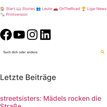
🏠
Start
📖
Stories
👥
Leute
🚗
OnTheRoad
🏆
Liga-News
🗞️
Printversion
Sear
Search
for:
Letzte Beiträge
streetsisters: Mädels rocken die
Straße